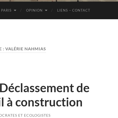
de
Paris
 PARIS
OPINION
LIENS – CONTACT
 :
VALÉRIE NAHMIAS
: Déclassement de
il à construction
CRATES ET ECOLOGISTES