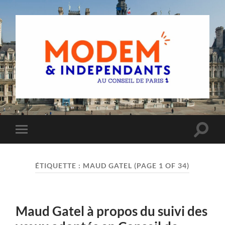
Groupe
MoDem
et
Indépendants
du
Toggle
Toggle
Conseil
search
mobile
de
field
menu
Paris
ÉTIQUETTE :
MAUD GATEL
(PAGE 1 OF 34)
Maud Gatel à propos du suivi des