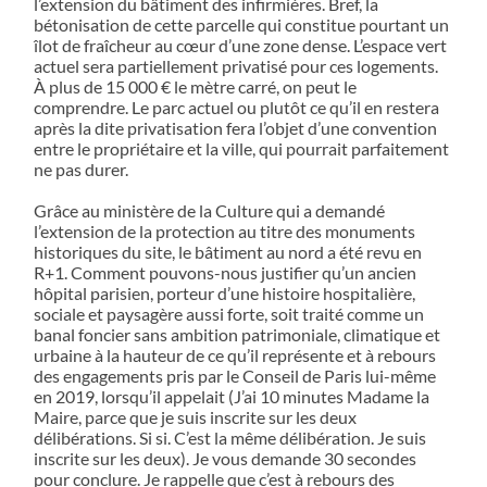
l’extension du bâtiment des infirmières. Bref, la
bétonisation de cette parcelle qui constitue pourtant un
îlot de fraîcheur au cœur d’une zone dense. L’espace vert
actuel sera partiellement privatisé pour ces logements.
À plus de 15 000 € le mètre carré, on peut le
comprendre. Le parc actuel ou plutôt ce qu’il en restera
après la dite privatisation fera l’objet d’une convention
entre le propriétaire et la ville, qui pourrait parfaitement
ne pas durer.
Grâce au ministère de la Culture qui a demandé
l’extension de la protection au titre des monuments
historiques du site, le bâtiment au nord a été revu en
R+1. Comment pouvons-nous justifier qu’un ancien
hôpital parisien, porteur d’une histoire hospitalière,
sociale et paysagère aussi forte, soit traité comme un
banal foncier sans ambition patrimoniale, climatique et
urbaine à la hauteur de ce qu’il représente et à rebours
des engagements pris par le Conseil de Paris lui-même
en 2019, lorsqu’il appelait (J’ai 10 minutes Madame la
Maire, parce que je suis inscrite sur les deux
délibérations. Si si. C’est la même délibération. Je suis
inscrite sur les deux). Je vous demande 30 secondes
pour conclure. Je rappelle que c’est à rebours des