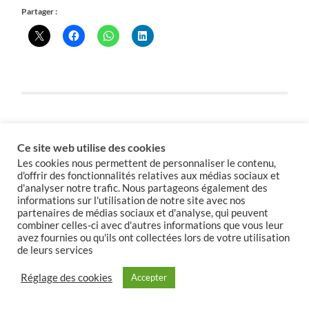
Partager :
Maud Gatel à propos de la
Ce site web utilise des cookies
Les cookies nous permettent de personnaliser le contenu,
participation financière de la
d'offrir des fonctionnalités relatives aux médias sociaux et
Ville au dispositif des décharges
d'analyser notre trafic. Nous partageons également des
informations sur l'utilisation de notre site avec nos
d’écoles
partenaires de médias sociaux et d'analyse, qui peuvent
combiner celles-ci avec d'autres informations que vous leur
avez fournies ou qu'ils ont collectées lors de votre utilisation
17 DÉCEMBRE 2025
de leurs services
Réglage des cookies
Accepter