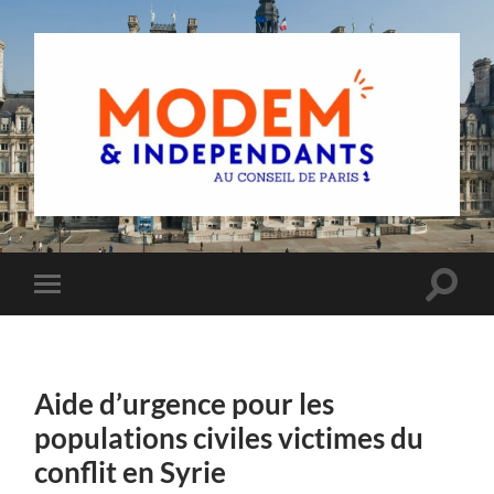
Groupe
MoDem
et
Indépendants
du
Toggle
Toggle
Conseil
search
mobile
de
field
menu
Paris
Aide d’urgence pour les
populations civiles victimes du
conflit en Syrie