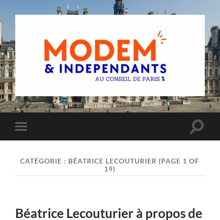
Groupe
MoDem
et
Indépendants
du
Toggle
Toggle
Conseil
search
mobile
de
field
menu
Paris
CATÉGORIE :
BÉATRICE LECOUTURIER
(PAGE 1 OF
19)
Béatrice Lecouturier à propos de