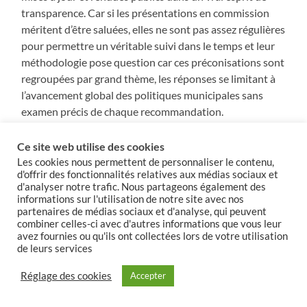
transparence. Car si les présentations en commission
méritent d’être saluées, elles ne sont pas assez régulières
pour permettre un véritable suivi dans le temps et leur
méthodologie pose question car ces préconisations sont
regroupées par grand thème, les réponses se limitant à
l’avancement global des politiques municipales sans
examen précis de chaque recommandation.
Néanmoins, un travail a été fait, il faut le reconnaître. Il
Ce site web utilise des cookies
demandera certainement d’autres MIE sur les sujets
Les cookies nous permettent de personnaliser le contenu,
précis qui en ont émergé. Il faudra aussi peut-être et
d'offrir des fonctionnalités relatives aux médias sociaux et
d'analyser notre trafic. Nous partageons également des
certainement une autre majorité pour les mettre en
informations sur l'utilisation de notre site avec nos
œuvre. Je vous remercie.
partenaires de médias sociaux et d'analyse, qui peuvent
combiner celles-ci avec d'autres informations que vous leur
avez fournies ou qu'ils ont collectées lors de votre utilisation
Partager :
de leurs services
Réglage des cookies
Accepter