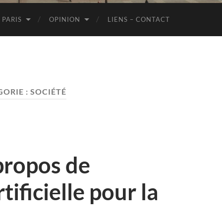
de
Paris
 PARIS
OPINION
LIENS – CONTACT
GORIE :
SOCIÉTÉ
propos de
rtificielle pour la