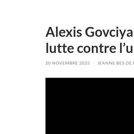
Alexis Govciya
lutte contre l’
20 NOVEMBRE 2025
/
JEANNE BES DE