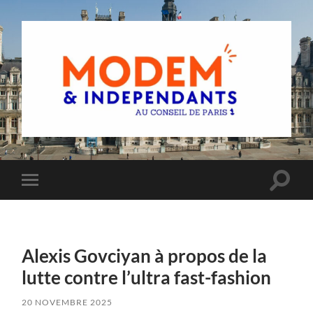
Groupe
MoDem
et
Indépendants
du
Toggle
Toggle
Conseil
search
mobile
de
field
menu
Paris
Alexis Govciyan à propos de la
lutte contre l’ultra fast-fashion
20 NOVEMBRE 2025