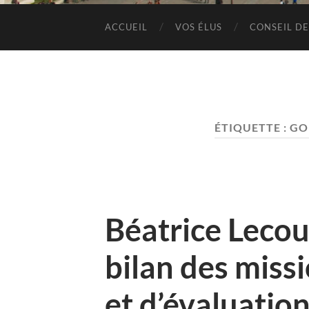
ACCUEIL
VOS ÉLUS
CONSEIL DE
ÉTIQUETTE :
GO
Béatrice Lecou
bilan des miss
et d’évaluatio