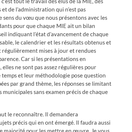
’est tout le travail des élus de la MIE, des
et de l’administration qui n’est pas
e sens du vœu que nous présentons avec les
ants pour que chaque MIE ait un bilan
nseil indiquant l’état d’avancement de chaque
ble, le calendrier et les résultats obtenus et
t régulièrement mises à jour et rendues
parence. Car si les présentations en
 elles ne sont pas assez régulières pour
le temps et leur méthodologie pose question
ées par grand thème, les réponses se limitant
es municipales sans examen précis de chaque
 faut le reconnaître. Il demandera
jets précis qui en ont émergé. Il faudra aussi
e majorité pour les mettre en œuvre. Je vous