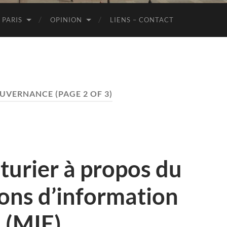
de
Paris
 PARIS
OPINION
LIENS – CONTACT
UVERNANCE
(PAGE 2 OF 3)
turier à propos du
ions d’information
n (MIE)