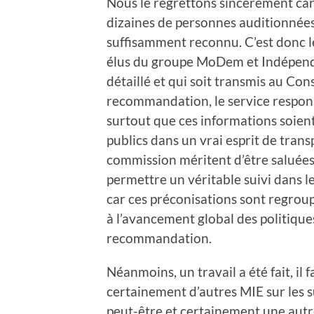
Nous le regrettons sincèrement car c
dizaines de personnes auditionnées 
suffisamment reconnu. C’est donc l
élus du groupe MoDem et Indépend
détaillé et qui soit transmis au Co
recommandation, le service responsa
surtout que ces informations soien
publics dans un vrai esprit de trans
commission méritent d’être saluées,
permettre un véritable suivi dans 
car ces préconisations sont regroup
à l’avancement global des politiqu
recommandation.
Néanmoins, un travail a été fait, il
certainement d’autres MIE sur les su
peut-être et certainement une autr