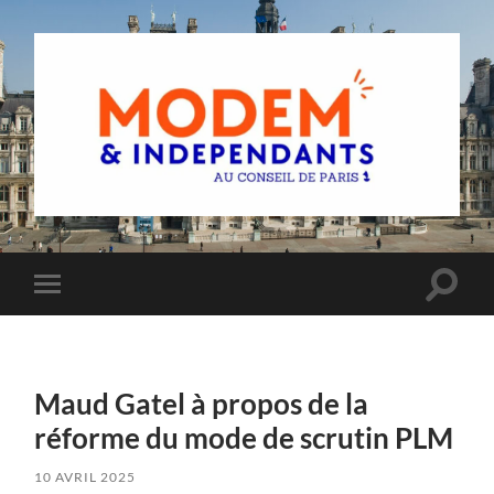
Groupe
MoDem
et
Indépendants
du
Toggle
Toggle
Conseil
search
mobile
de
field
menu
Paris
Maud Gatel à propos de la
réforme du mode de scrutin PLM
10 AVRIL 2025