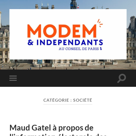
Groupe
MoDem
et
Indépendants
du
Toggle
Toggle
Conseil
search
mobile
de
field
menu
Paris
CATÉGORIE :
SOCIÉTÉ
Maud Gatel à propos de