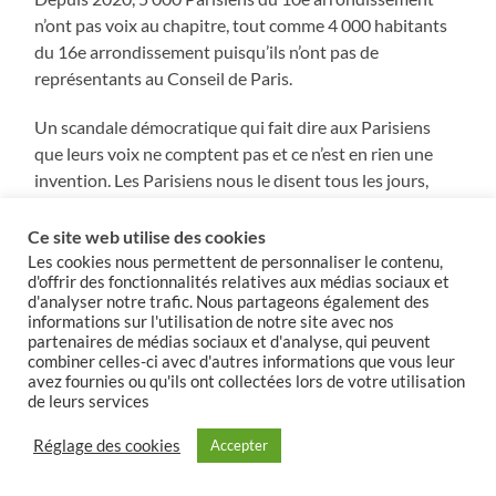
n’ont pas voix au chapitre, tout comme 4 000 habitants
du 16e arrondissement puisqu’ils n’ont pas de
représentants au Conseil de Paris.
Un scandale démocratique qui fait dire aux Parisiens
que leurs voix ne comptent pas et ce n’est en rien une
invention. Les Parisiens nous le disent tous les jours,
tous les démocrates sincères devraient se lever contre
cette incongruité qui engendre défiance et fatigue
Ce site web utilise des cookies
démocratique. Et je vous ai bien écouté Madame la
Les cookies nous permettent de personnaliser le contenu,
d'offrir des fonctionnalités relatives aux médias sociaux et
Maire ce matin : à aucun moment vous n’avez remis en
d'analyser notre trafic. Nous partageons également des
question les effets pervers de la loi actuelle. À aucun
informations sur l'utilisation de notre site avec nos
moment, aucune critique sur un système que vous paraît
partenaires de médias sociaux et d'analyse, qui peuvent
combiner celles-ci avec d'autres informations que vous leur
aujourd’hui de toutes les vertus quitte à tordre la
avez fournies ou qu'ils ont collectées lors de votre utilisation
réalité.
de leurs services
Pour vous tout va bien et tous les promoteurs d’une
Réglage des cookies
Accepter
évolution sont des populistes hors-sol. Le système
actuel crée de la défiance, les Parisiens interrogés sont