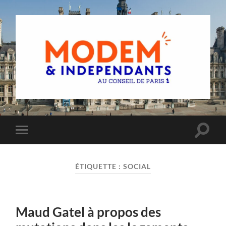
Groupe
MoDem
et
Indépendants
du
Toggle
Toggle
Conseil
search
mobile
de
field
menu
Paris
ÉTIQUETTE :
SOCIAL
Maud Gatel à propos des