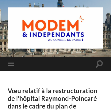
Groupe
MoDem
et
Indépendants
du
Toggle
Toggle
Conseil
search
mobile
de
field
menu
Paris
Vœu relatif à la restructuration
de l’hôpital Raymond-Poincaré
dans le cadre du plan de