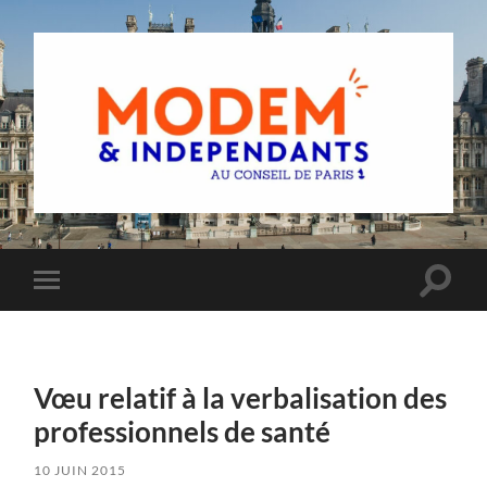
Groupe
MoDem
et
Indépendants
du
Toggle
Toggle
Conseil
search
mobile
de
field
menu
Paris
Vœu relatif à la verbalisation des
professionnels de santé
10 JUIN 2015