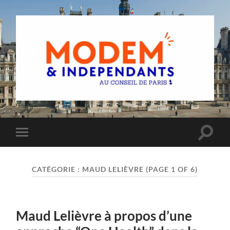
Groupe
MoDem
et
Indépendants
du
Toggle
Toggle
Conseil
search
mobile
de
field
menu
Paris
CATÉGORIE :
MAUD LELIÈVRE
(PAGE 1 OF 6)
Maud Lelièvre à propos d’une