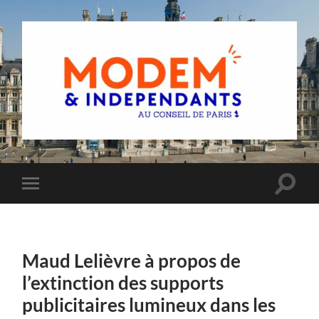
Groupe
MoDem
et
Indépendants
du
Toggle
Toggle
Conseil
search
mobile
de
field
menu
Paris
Maud Lelièvre à propos de
l’extinction des supports
publicitaires lumineux dans les