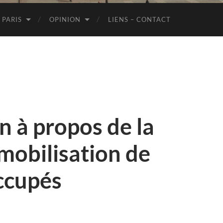
de
Paris
 PARIS
OPINION
LIENS – CONTACT
n à propos de la
emobilisation de
ccupés