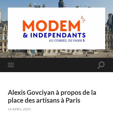
Groupe
MoDem
et
Indépendants
du
Toggle
Toggle
Conseil
search
mobile
de
field
menu
Paris
Alexis Govciyan à propos de la
place des artisans à Paris
14 AVRIL 2025