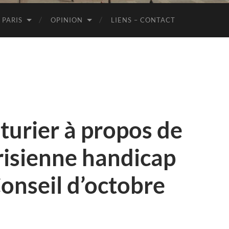
de
Paris
 PARIS
OPINION
LIENS – CONTACT
turier à propos de
arisienne handicap
onseil d’octobre