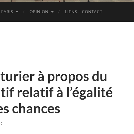
de
Paris
 PARIS
OPINION
LIENS – CONTACT
turier à propos du
f relatif à l’égalité
des chances
RC