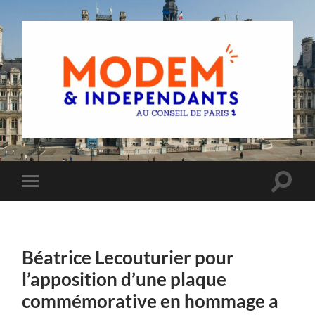
Groupe
MoDem
et
Indépendants
du
Toggle
Toggle
Conseil
search
mobile
de
field
menu
Paris
Béatrice Lecouturier pour
l’apposition d’une plaque
commémorative en hommage a