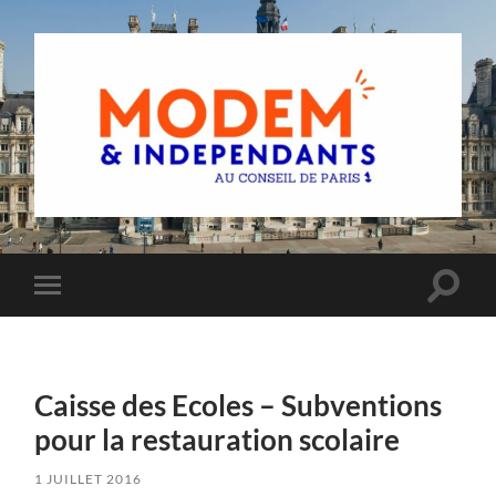
Groupe
MoDem
et
Indépendants
du
Toggle
Toggle
Conseil
search
mobile
de
field
menu
Paris
Caisse des Ecoles – Subventions
pour la restauration scolaire
1 JUILLET 2016