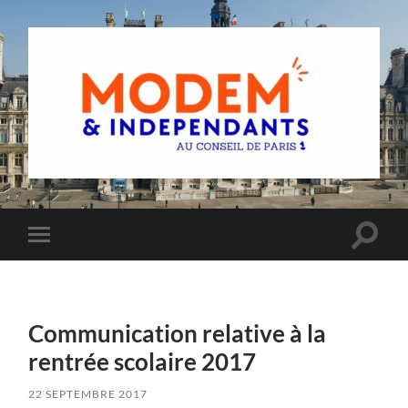
Groupe
MoDem
et
Indépendants
du
Toggle
Toggle
Conseil
search
mobile
de
field
menu
Paris
Communication relative à la
rentrée scolaire 2017
22 SEPTEMBRE 2017