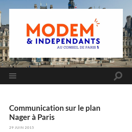
Groupe
MoDem
et
Indépendants
du
Toggle
Toggle
Conseil
search
mobile
de
field
menu
Paris
Communication sur le plan
Nager à Paris
29 JUIN 2015