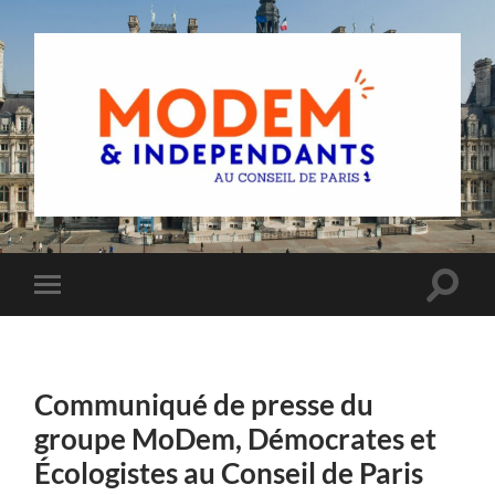
Groupe
MoDem
et
Indépendants
du
Toggle
Toggle
Conseil
search
mobile
de
field
menu
Paris
Communiqué de presse du
groupe MoDem, Démocrates et
Écologistes au Conseil de Paris