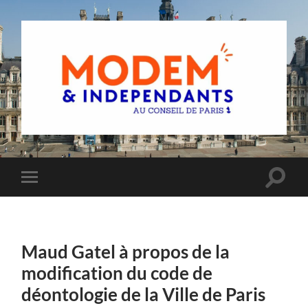
Groupe
MoDem
et
Indépendants
du
Toggle
Toggle
Conseil
search
mobile
de
field
menu
Paris
Maud Gatel à propos de la
modification du code de
déontologie de la Ville de Paris