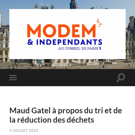
Groupe
MoDem
et
Indépendants
du
Toggle
Toggle
Conseil
search
mobile
de
field
menu
Paris
Maud Gatel à propos du tri et de
la réduction des déchets
3 JUILLET 2025