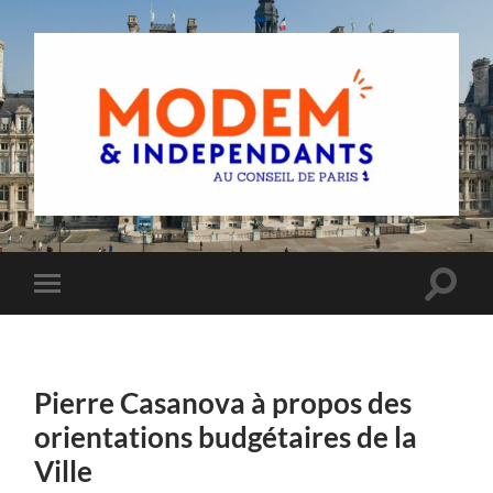
Groupe
MoDem
et
Indépendants
du
Toggle
Toggle
Conseil
search
mobile
de
field
menu
Paris
Pierre Casanova à propos des
orientations budgétaires de la
Ville