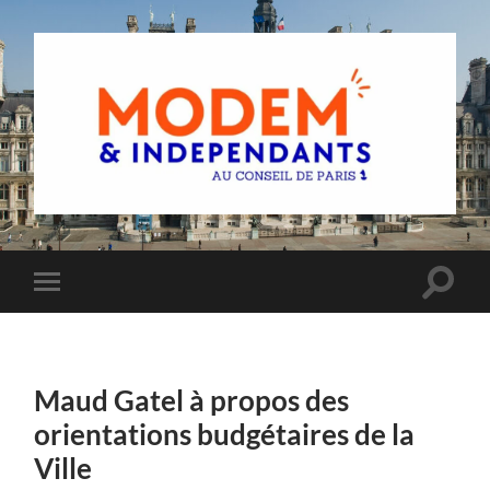
Groupe
MoDem
et
Indépendants
du
Toggle
Toggle
Conseil
search
mobile
de
field
menu
Paris
Maud Gatel à propos des
orientations budgétaires de la
Ville