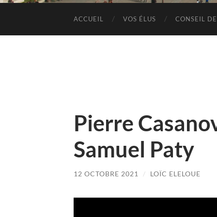
ACCUEIL
VOS ÉLUS
CONSEIL DE
Pierre Casano
Samuel Paty
12 OCTOBRE 2021
/
LOÏC ELELOUE