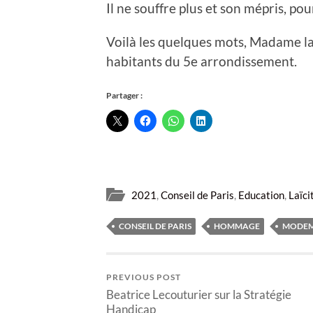
Il ne souffre plus et son mépris, po
Voilà les quelques mots, Madame la
habitants du 5e arrondissement.
Partager :
2021
,
Conseil de Paris
,
Education
,
Laïci
CONSEIL DE PARIS
HOMMAGE
MODE
PREVIOUS POST
Beatrice Lecouturier sur la Stratégie
Handicap