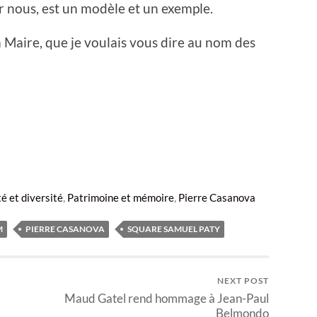
ur nous, est un modèle et un exemple.
 Maire, que je voulais vous dire au nom des
té et diversité
,
Patrimoine et mémoire
,
Pierre Casanova
M
PIERRE CASANOVA
SQUARE SAMUEL PATY
NEXT POST
Maud Gatel rend hommage à Jean-Paul
Belmondo