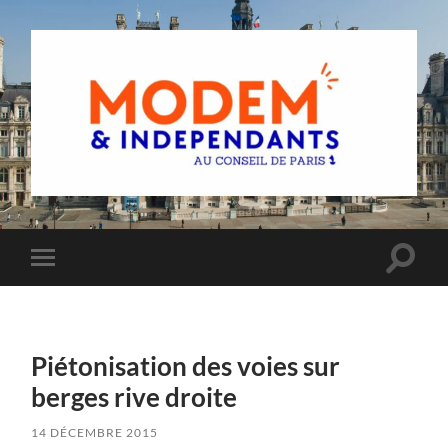
Groupe
MoDem
et
Indépendants
du
Toggle
Toggle
Conseil
search
mobile
de
field
menu
Paris
Piétonisation des voies sur
berges rive droite
14 DÉCEMBRE 2015