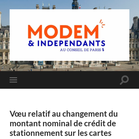
Groupe
MoDem
et
Indépendants
du
Toggle
Toggle
Conseil
search
mobile
de
field
menu
Paris
Vœu relatif au changement du
montant nominal de crédit de
stationnement sur les cartes