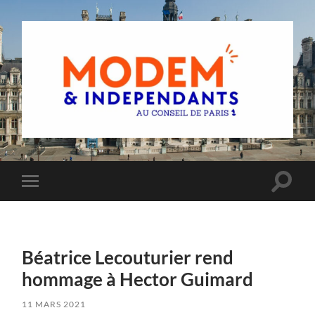
Groupe
MoDem
et
Indépendants
du
Toggle
Toggle
Conseil
search
mobile
de
field
menu
Paris
Béatrice Lecouturier rend
hommage à Hector Guimard
11 MARS 2021