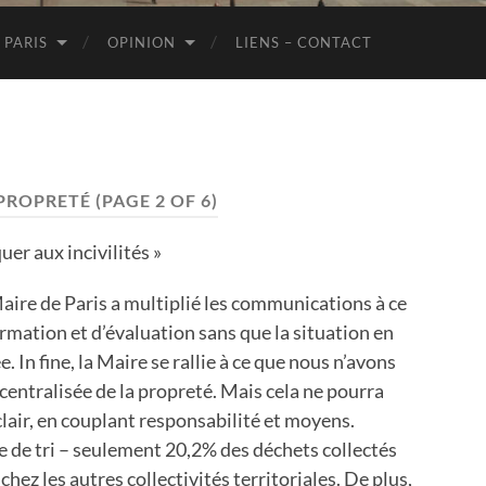
de
Paris
 PARIS
OPINION
LIENS – CONTACT
PROPRETÉ
(PAGE 2 OF 6)
uer aux incivilités »
ire de Paris a multiplié les communications à ce
ormation et d’évaluation sans que la situation en
 In fine, la Maire se rallie à ce que nous n’avons
entralisée de la propreté. Mais cela ne pourra
lair, en couplant responsabilité et moyens.
e de tri – seulement 20,2% des déchets collectés
ez les autres collectivités territoriales. De plus,