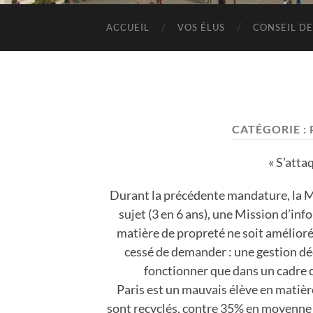
ACCUEIL
VOS ÉLUS
CONSEIL DE
CATÉGORIE :
« S’attaq
Durant la précédente mandature, la Ma
sujet (3 en 6 ans), une Mission d’inf
matière de propreté ne soit améliorée.
cessé de demander : une gestion déc
fonctionner que dans un cadre c
Paris est un mauvais élève en matièr
sont recyclés, contre 35% en moyenne ch