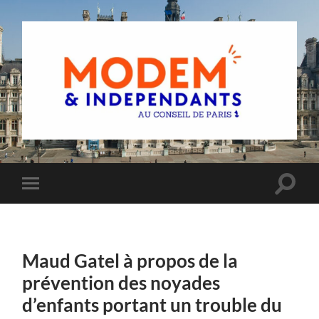
Groupe
MoDem
et
Indépendants
du
Toggle
Toggle
Conseil
search
mobile
de
field
menu
Paris
Maud Gatel à propos de la
prévention des noyades
d’enfants portant un trouble du