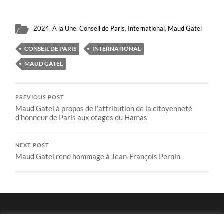
2024
,
A la Une
,
Conseil de Paris
,
International
,
Maud Gatel
CONSEIL DE PARIS
INTERNATIONAL
MAUD GATEL
PREVIOUS POST
Maud Gatel à propos de l’attribution de la citoyenneté
d’honneur de Paris aux otages du Hamas
NEXT POST
Maud Gatel rend hommage à Jean-François Pernin
Politique de confidentialité