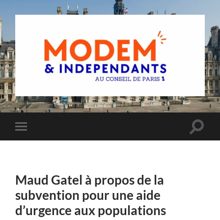
Groupe
MoDem
et
Indépendants
du
Toggle
Toggle
Conseil
search
mobile
de
field
menu
Paris
Maud Gatel à propos de la
subvention pour une aide
d’urgence aux populations