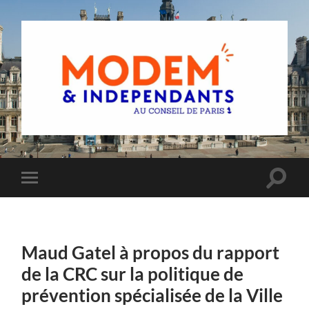
Groupe
MoDem
et
Indépendants
du
Toggle
Toggle
Conseil
search
mobile
de
field
menu
Paris
Maud Gatel à propos du rapport
de la CRC sur la politique de
prévention spécialisée de la Ville