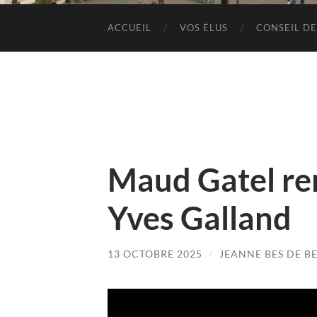
ACCUEIL
VOS ÉLUS
CONSEIL DE
Maud Gatel r
Yves Galland
13 OCTOBRE 2025
/
JEANNE BES DE B