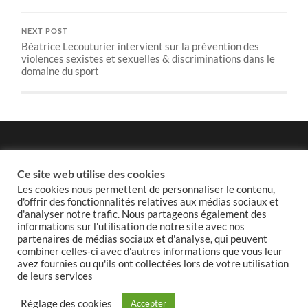
NEXT POST
Béatrice Lecouturier intervient sur la prévention des
violences sexistes et sexuelles & discriminations dans le
domaine du sport
Politique de confidentialité
Ce site web utilise des cookies
Les cookies nous permettent de personnaliser le contenu,
d'offrir des fonctionnalités relatives aux médias sociaux et
d'analyser notre trafic. Nous partageons également des
informations sur l'utilisation de notre site avec nos
Politique de cookies
partenaires de médias sociaux et d'analyse, qui peuvent
combiner celles-ci avec d'autres informations que vous leur
avez fournies ou qu'ils ont collectées lors de votre utilisation
de leurs services
© 2026
GROUPE MODEM ET INDÉPENDANTS DU
Réglage des cookies
Accepter
CONSEIL DE PARIS
—
UP ↑