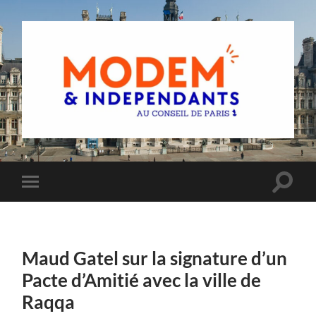
Groupe
MoDem
et
Indépendants
du
Toggle
Toggle
Conseil
search
mobile
de
field
menu
Paris
Maud Gatel sur la signature d’un
Pacte d’Amitié avec la ville de
Raqqa