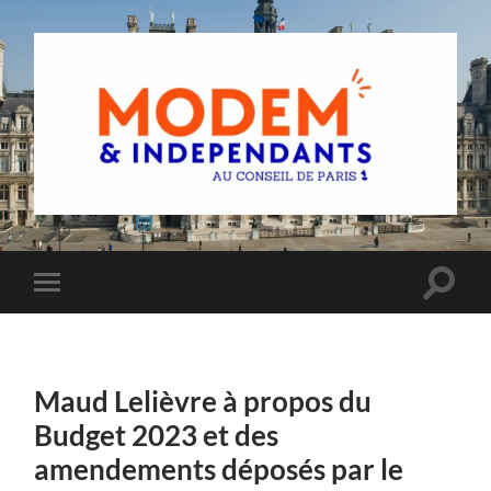
Groupe
MoDem
et
Indépendants
du
Toggle
Toggle
Conseil
search
mobile
de
field
menu
Paris
Maud Lelièvre à propos du
Budget 2023 et des
amendements déposés par le