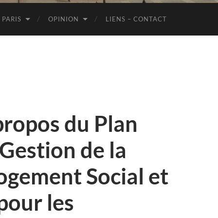
de
Paris
 PARIS
OPINION
LIENS – CONTACT
propos du Plan
 Gestion de la
gement Social et
pour les