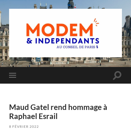
Groupe
MoDem
et
Indépendants
du
Toggle
Toggle
Conseil
search
mobile
de
field
menu
Paris
Maud Gatel rend hommage à
Raphael Esrail
8 FÉVRIER 2022