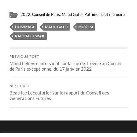
2022
,
Conseil de Paris
,
Maud Gatel
,
Patrimoine et mémoire
HOMMAGE
MAUD GATEL
MODEM
RAPHAEL ESRAIL
PREVIOUS POST
Maud Lelievre intervient sur la rue de Trévise au Conseil
de Paris exceptionnel du 17 janvier 2022
NEXT POST
Beatrice Lecouturier sur le rapport du Conseil des
Generations Futures
Politique de confidentialité